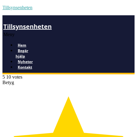
Tillsynsenheten
Tillsynsenheten
Meny
Hem
Begär
hjälp
Nyheter
Kontakt
5
10
votes
Betyg