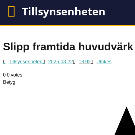
Tillsynsenheten
Slipp framtida huvudvärk
Tillsynsenheten
2026-03-22
18:02
Utrikes
0
0
votes
Betyg