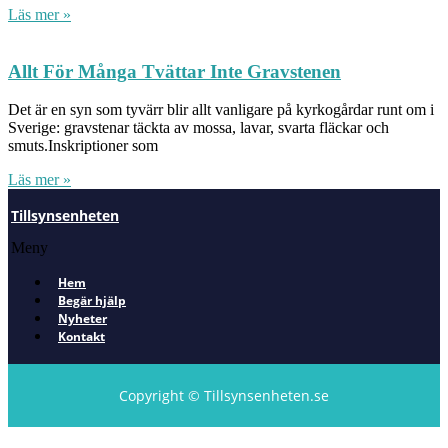
Läs mer »
Allt För Många Tvättar Inte Gravstenen
Det är en syn som tyvärr blir allt vanligare på kyrkogårdar runt om i
Sverige: gravstenar täckta av mossa, lavar, svarta fläckar och
smuts.Inskriptioner som
Läs mer »
Tillsynsenheten
Meny
Hem
Begär hjälp
Nyheter
Kontakt
Copyright © Tillsynsenheten.se