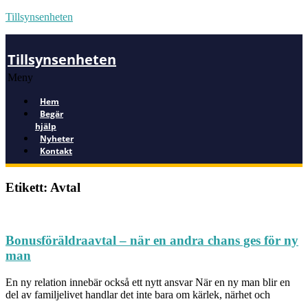
Tillsynsenheten
Tillsynsenheten
Meny
Hem
Begär
hjälp
Nyheter
Kontakt
Etikett: Avtal
Bonusföräldraavtal – när en andra chans ges för ny
man
En ny relation innebär också ett nytt ansvar När en ny man blir en
del av familjelivet handlar det inte bara om kärlek, närhet och