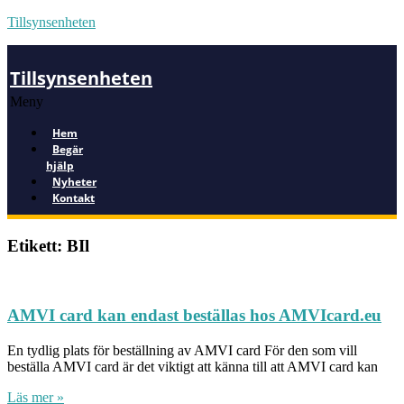
Tillsynsenheten
Tillsynsenheten
Meny
Hem
Begär
hjälp
Nyheter
Kontakt
Etikett: BIl
AMVI card kan endast beställas hos AMVIcard.eu
En tydlig plats för beställning av AMVI card För den som vill
beställa AMVI card är det viktigt att känna till att AMVI card kan
Läs mer »