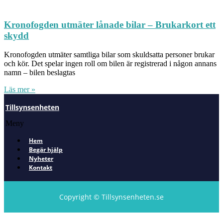
Kronofogden utmäter lånade bilar – Brukarkort ett
skydd
Kronofogden utmäter samtliga bilar som skuldsatta personer brukar
och kör. Det spelar ingen roll om bilen är registrerad i någon annans
namn – bilen beslagtas
Läs mer »
Tillsynsenheten
Meny
Hem
Begär hjälp
Nyheter
Kontakt
Copyright © Tillsynsenheten.se