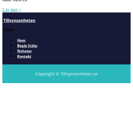
Läs mer »
Tillsynsenheten
Meny
Hem
Begär hjälp
Nyheter
Kontakt
Copyright © Tillsynsenheten.se