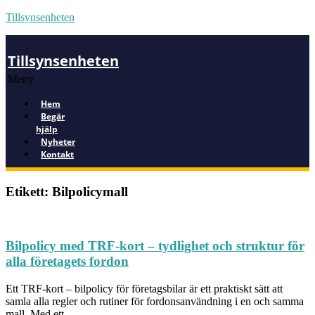
Tillsynsenheten
Tillsynsenheten
Meny
Hem
Begär
hjälp
Nyheter
Kontakt
Etikett: Bilpolicymall
Bilpolicy med TRF-kort – tydlighet och struktur för
alla företagets fordon
Ett TRF-kort – bilpolicy för företagsbilar är ett praktiskt sätt att
samla alla regler och rutiner för fordonsanvändning i en och samma
mall. Med ett