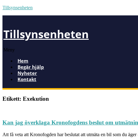
Tillsynsenheten
Tillsynsenheten
Meny
Hem
Begär hjälp
Nyheter
Kontakt
Etikett: Exekution
Kan jag överklaga Kronofogdens beslut om utmätnin
Att få veta att Kronofogden har beslutat att utmäta en bil som du äger –