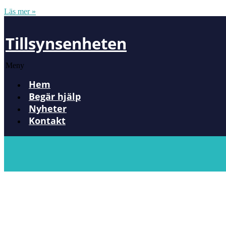
Läs mer »
Tillsynsenheten
Meny
Hem
Begär hjälp
Nyheter
Kontakt