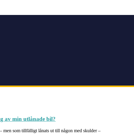
g av min utlånade bil?
 men som tillfälligt lånats ut till någon med skulder –