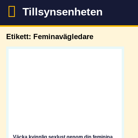
Tillsynsenheten
Etikett: Feminavägledare
Väcka kvinnlig sexlust genom din feminina