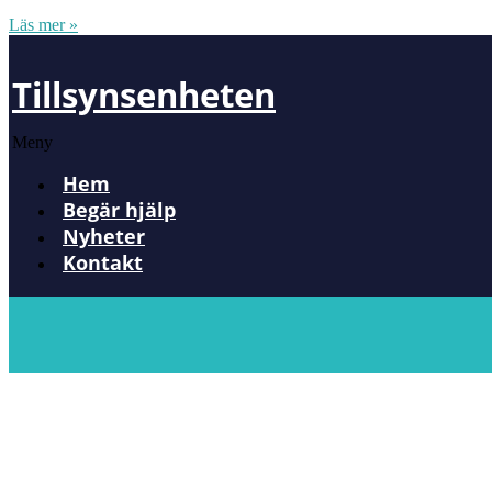
Läs mer »
Tillsynsenheten
Meny
Hem
Begär hjälp
Nyheter
Kontakt