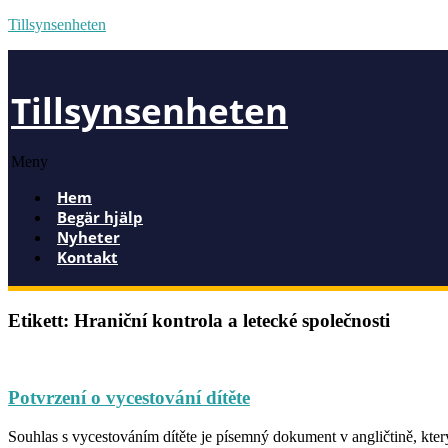
Tillsynsenheten
Tillsynsenheten
Meny
Hem
Begär hjälp
Nyheter
Kontakt
Etikett: Hraniční kontrola a letecké společnosti
Potvrzení o vycestování dítěte
Souhlas s vycestováním dítěte je písemný dokument v angličtině, kterým