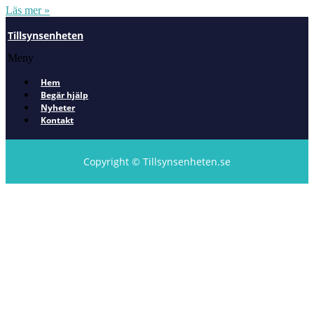
Läs mer »
Tillsynsenheten
Meny
Hem
Begär hjälp
Nyheter
Kontakt
Copyright © Tillsynsenheten.se