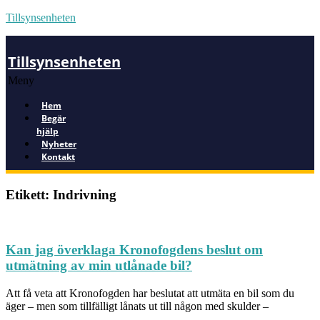
Tillsynsenheten
Tillsynsenheten
Meny
Hem
Begär
hjälp
Nyheter
Kontakt
Etikett: Indrivning
Kan jag överklaga Kronofogdens beslut om
utmätning av min utlånade bil?
Att få veta att Kronofogden har beslutat att utmäta en bil som du
äger – men som tillfälligt lånats ut till någon med skulder –