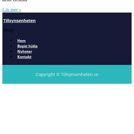
Läs mer »
Tillsynsenheten
Meny
Hem
Begär hjälp
Nyheter
Kontakt
Copyright © Tillsynsenheten.se