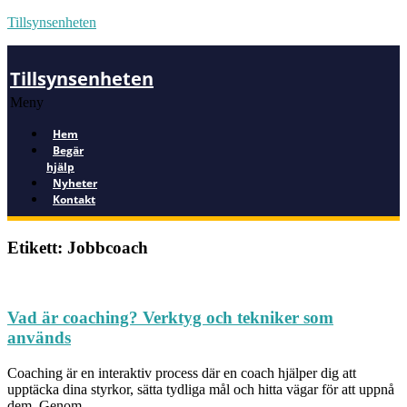
Tillsynsenheten
Tillsynsenheten
Meny
Hem
Begär
hjälp
Nyheter
Kontakt
Etikett: Jobbcoach
Vad är coaching? Verktyg och tekniker som
används
Coaching är en interaktiv process där en coach hjälper dig att
upptäcka dina styrkor, sätta tydliga mål och hitta vägar för att uppnå
dem. Genom