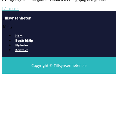
Läs mer »
Tillsynsenheten
Meny
Hem
Begär hjälp
Nyheter
Kontakt
Copyright © Tillsynsenheten.se