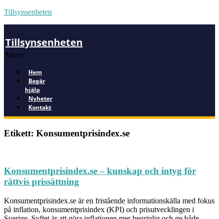
Tillsynsenheten
Tillsynsenheten
Meny
Hem
Begär
hjälp
Nyheter
Kontakt
Etikett: Konsumentprisindex.se
Konsumentprisindex.se – kunskap och intyg för
rättvis prissättning
Konsumentprisindex.se är en fristående informationskälla med fokus
på inflation, konsumentprisindex (KPI) och prisutvecklingen i
Sverige. Syftet är att göra inflationen mer begriplig och ge både