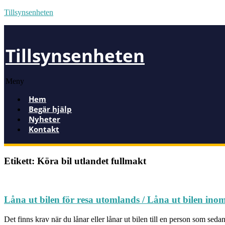
Tillsynsenheten
Tillsynsenheten
Meny
Hem
Begär hjälp
Nyheter
Kontakt
Etikett: Köra bil utlandet fullmakt
Låna ut bilen för resa utomlands / Låna ut bilen ino
Det finns krav när du lånar eller lånar ut bilen till en person som sed