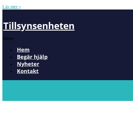
Läs mer »
Tillsynsenheten
Meny
Hem
Begär hjälp
Nyheter
Kontakt