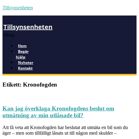
Tillsynsenheten
Tillsynsenheten
Meny
Hem
Begär
hjälp
Nyheter
Kontakt
Etikett: Kronofogden
Kan jag överklaga Kronofogdens beslut om
utmätning av min utlånade bil?
Att få veta att Kronofogden har beslutat att utmäta en bil som du
äger – men som tillfälligt lånats ut till någon med skulder –