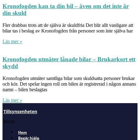
Kronofogden kan ta din bil – även om det inte är
din skuld
Fler drabbas trots att de själva är skuldfria Det blir allt vanligare att
bilar tas i beslag av Kronofogden från personer som inte själva har
Läs mer »
Kronofogden utmäter lånade bilar – Brukarkort ett
skydd
Kronofogden utmäter samtliga bilar som skuldsatta personer brukar
och kör. Det spelar ingen roll om bilen är registrerad i någon annans
namn – bilen beslagtas
Läs mer »
Tillsynsenheten
Meny
Hem
Begär hjälp