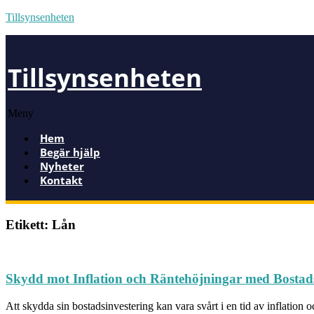
Tillsynsenheten
Tillsynsenheten
Meny
Hem
Begär hjälp
Nyheter
Kontakt
Etikett: Lån
Skydd mot Inflation och Räntehöjningar med Bostad
Att skydda sin bostadsinvestering kan vara svårt i en tid av inflation o