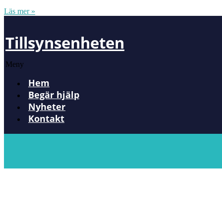
Läs mer »
Tillsynsenheten
Meny
Hem
Begär hjälp
Nyheter
Kontakt