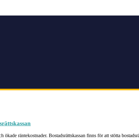
srättskassan
ch ökade räntekostnader. Bostadsrättskassan finns för att stötta bostadsr