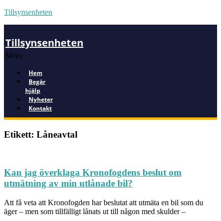
Tillsynsenheten
Tillsynsenheten
Meny
Hem
Begär
hjälp
Nyheter
Kontakt
Etikett: Låneavtal
Kan jag överklaga Kronofogdens beslut om
utmätning av min utlånade bil?
Att få veta att Kronofogden har beslutat att utmäta en bil som du
äger – men som tillfälligt lånats ut till någon med skulder –