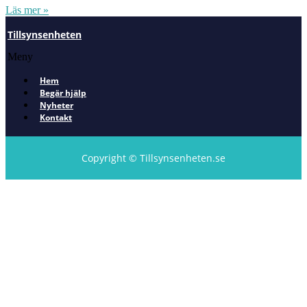
Läs mer »
Tillsynsenheten
Meny
Hem
Begär hjälp
Nyheter
Kontakt
Copyright © Tillsynsenheten.se