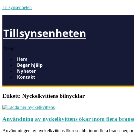
Tillsynsenheten
Tillsynsenheten
Meny
Hem
Begär hjälp
Nyheter
Kontakt
Etikett: Nyckelkvittens bilnycklar
Användning av nyckelkvittens ökar inom flera brans
Användningen av nyckelkvittens ökar snabbt inom flera branscher, och 