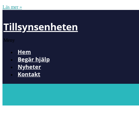
Läs mer »
Tillsynsenheten
Meny
Hem
Begär hjälp
Nyheter
Kontakt