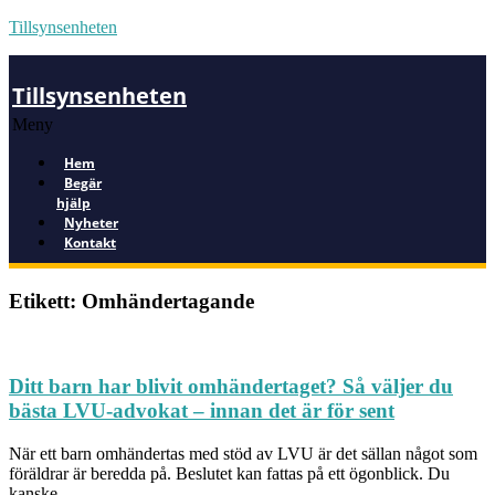
Tillsynsenheten
Tillsynsenheten
Meny
Hem
Begär
hjälp
Nyheter
Kontakt
Etikett: Omhändertagande
Ditt barn har blivit omhändertaget? Så väljer du
bästa LVU-advokat – innan det är för sent
När ett barn omhändertas med stöd av LVU är det sällan något som
föräldrar är beredda på. Beslutet kan fattas på ett ögonblick. Du
kanske