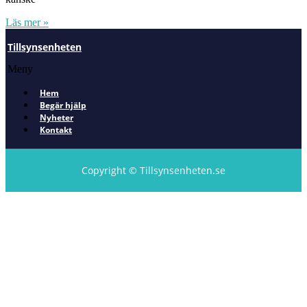
Läs mer »
Tillsynsenheten
Meny
Hem
Begär hjälp
Nyheter
Kontakt
Copyright © Tillsynsenheten.se