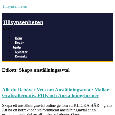
Tillsynsenheten
Tillsynsenheten
Meny
Hem
Begär
hjälp
Nyheter
Kontakt
Etikett: Skapa anställningsavtal
Allt du Behöver Veta om Anställningsavtal: Mallar,
Gratisalternativ, PDF, och Anställningsformer
Skapa ett anställningsavtal online genom att KLICKA HÄR – gratis
Att ha ett korrekt och välformulerat anställningsavtal är en
grundläggande del av alla arbetsrelationer. Oavsett