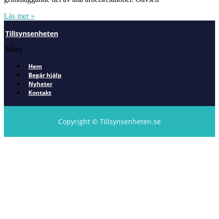
Läs mer »
Tillsynsenheten
Meny
Hem
Begär hjälp
Nyheter
Kontakt
Copyright © Tillsynsenheten.se