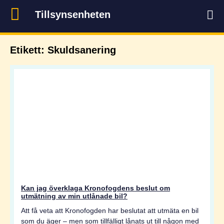
Tillsynsenheten
Etikett: Skuldsanering
Kan jag överklaga Kronofogdens beslut om
utmätning av min utlånade bil?
Att få veta att Kronofogden har beslutat att utmäta en bil
som du äger – men som tillfälligt lånats ut till någon med