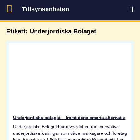
Tillsynsenheten
Etikett: Underjordiska Bolaget
Underjordiska bolaget – framtidens smarta alternativ
Underjordiska Bolaget har utvecklat en rad innovativa
underjordiska lösningar som både markägare och företag
kan dra nytta av. Länk till Underjordiska Bolaget här. I en