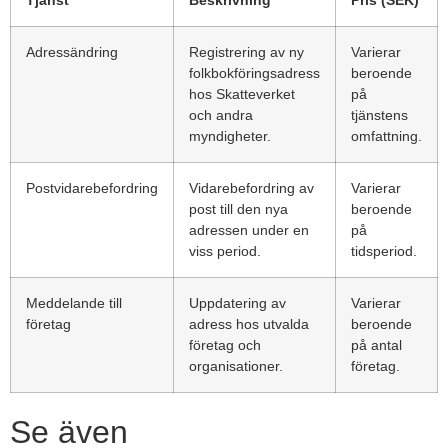
Tjänst
Beskrivning
Pris (SEK)
Adressändring
Registrering av ny
Varierar
folkbokföringsadress
beroende
hos Skatteverket
på
och andra
tjänstens
myndigheter.
omfattning.
Postvidarebefordring
Vidarebefordring av
Varierar
post till den nya
beroende
adressen under en
på
viss period.
tidsperiod.
Meddelande till
Uppdatering av
Varierar
företag
adress hos utvalda
beroende
företag och
på antal
organisationer.
företag.
Se även