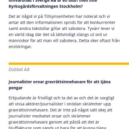
omvårdnad i Sverige AB är en bluff men inte
Kyrkogårdsförvaltningen Stockholm?
Det är något vi på Tillsynsenheten har noterat och vi
antar att den informationen sprids för att konkurrenter
samt andra tokstollar gillar att sabotera. Tyvärr lever vi
en värld idag där det så lättvindigt slängs ut ord ur
människor för att man vill sabotera. Detta sker oftast från
enstöringar.
Dubbel AA
Journalister oroar gravrättsinnehavare för att tjäna
pengar
Erbjudande är frivilligt och ta del av och det är sorgligt
att vissa aktörer/journalister i onödan skrämmer upp
gravrättsinnehavare. Det är inte på något sätt okej att
journalister medvetet oroar och skrämmer
gravrättsinnehavare genom att påstå att det är
bluffakturor som sänds ut bara för att kunna tjäna