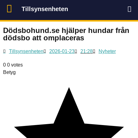
Tillsynsenheten
Dödsbohund.se hjälper hundar från
dödsbo att omplaceras
Tillsynsenheten
2026-01-23
21:28
Nyheter
0
0
votes
Betyg