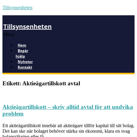
Tillsynsenheten
Tillsynsenheten
Meny
Hem
Begär
hjälp
Nyheter
Kontakt
Etikett: Aktieägartillskott avtal
Aktieägartillskott – skriv alltid avtal för att undvika
problem
Ett aktieägartillskott innebär att aktieägare tillför kapital till sitt bolag.
Det kan ske när bolaget behöver stärka sin ekonomi, klara en svag
balansräkning eller få