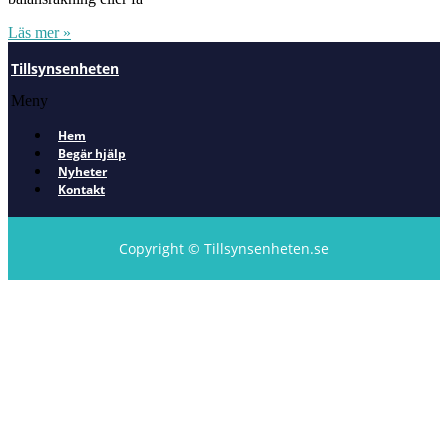
Läs mer »
Tillsynsenheten
Meny
Hem
Begär hjälp
Nyheter
Kontakt
Copyright © Tillsynsenheten.se