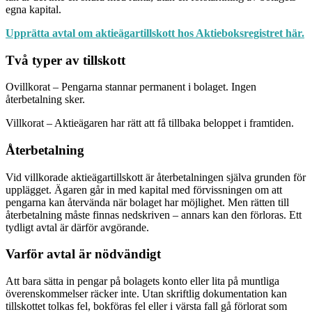
egna kapital.
Upprätta avtal om aktieägartillskott hos Aktieboksregistret här.
Två typer av tillskott
Ovillkorat – Pengarna stannar permanent i bolaget. Ingen
återbetalning sker.
Villkorat – Aktieägaren har rätt att få tillbaka beloppet i framtiden.
Återbetalning
Vid villkorade aktieägartillskott är återbetalningen själva grunden för
upplägget. Ägaren går in med kapital med förvissningen om att
pengarna kan återvända när bolaget har möjlighet. Men rätten till
återbetalning måste finnas nedskriven – annars kan den förloras. Ett
tydligt avtal är därför avgörande.
Varför avtal är nödvändigt
Att bara sätta in pengar på bolagets konto eller lita på muntliga
överenskommelser räcker inte. Utan skriftlig dokumentation kan
tillskottet tolkas fel, bokföras fel eller i värsta fall gå förlorat som