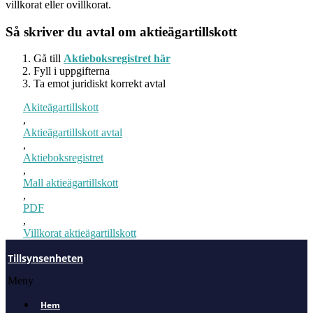
villkorat eller ovillkorat.
Så skriver du avtal om aktieägartillskott
Gå till
Aktieboksregistret här
Fyll i uppgifterna
Ta emot juridiskt korrekt avtal
Akiteägartillskott
,
Aktieägartillskott avtal
,
Aktieboksregistret
,
Mall aktieägartillskott
,
PDF
,
Villkorat aktieägartillskott
Tillsynsenheten
Meny
Hem