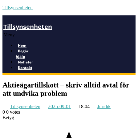
Tillsynsenheten
Tillsynsenheten
Meny
Hem
Begär
hjälp
Nyheter
Kontakt
Aktieägartillskott – skriv alltid avtal för
att undvika problem
Tillsynsenheten
2025-09-01
18:04
Juridik
0
0
votes
Betyg