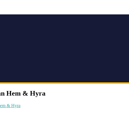
från Hem & Hyra
em & Hyra