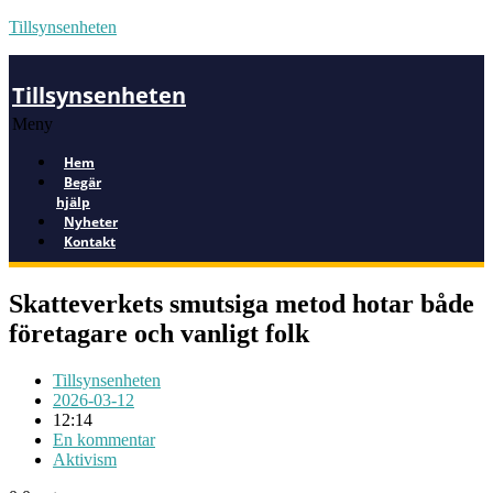
Tillsynsenheten
Tillsynsenheten
Meny
Hem
Begär
hjälp
Nyheter
Kontakt
Skatteverkets smutsiga metod hotar både
företagare och vanligt folk
Tillsynsenheten
2026-03-12
12:14
En kommentar
Aktivism