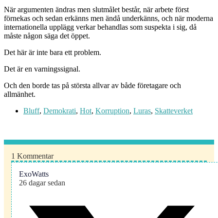
När argumenten ändras men slutmålet består, när arbete först
förnekas och sedan erkänns men ändå underkänns, och när moderna
internationella upplägg verkar behandlas som suspekta i sig, då
måste någon säga det öppet.
Det här är inte bara ett problem.
Det är en varningssignal.
Och den borde tas på största allvar av både företagare och
allmänhet.
Bluff
,
Demokrati
,
Hot
,
Korruption
,
Luras
,
Skatteverket
1
Kommentar
ExoWatts
26 dagar sedan