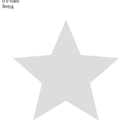
0
0
votes
Betyg