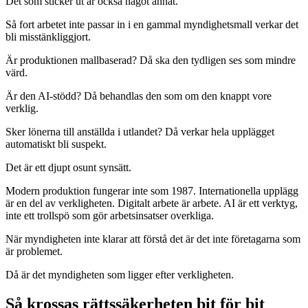
Det som sticker ut är också något annat.
Så fort arbetet inte passar in i en gammal myndighetsmall verkar det
bli misstänkliggjort.
Är produktionen mallbaserad? Då ska den tydligen ses som mindre
värd.
Är den AI-stödd? Då behandlas den som om den knappt vore
verklig.
Sker lönerna till anställda i utlandet? Då verkar hela upplägget
automatiskt bli suspekt.
Det är ett djupt osunt synsätt.
Modern produktion fungerar inte som 1987. Internationella upplägg
är en del av verkligheten. Digitalt arbete är arbete. AI är ett verktyg,
inte ett trollspö som gör arbetsinsatser overkliga.
När myndigheten inte klarar att förstå det är det inte företagarna som
är problemet.
Då är det myndigheten som ligger efter verkligheten.
Så krossas rättssäkerheten bit för bit